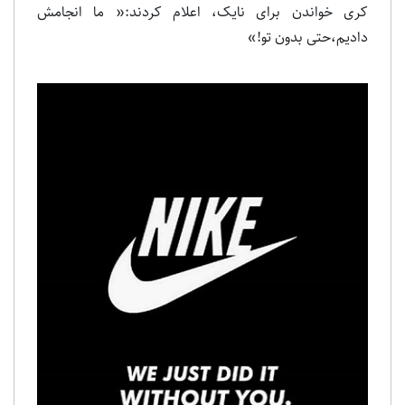
کری خواندن برای نایک، اعلام کردند:« ما انجامش
دادیم،حتی بدون تو!»