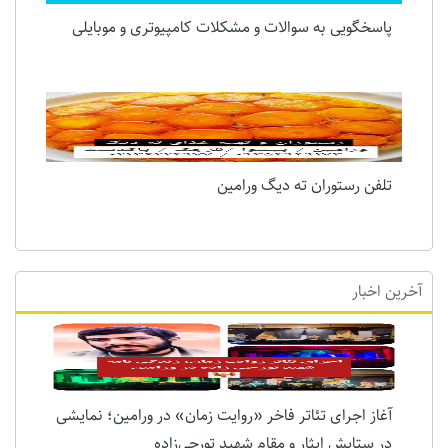
پاسخگویی به سوالات و مشکلات کامپیوتری و موبایلی
تلفن رستوران ته دیگ ورامین
آخرین اخبار
آغاز اجرای تئاتر فاخر «روایت زمان» در ورامین؛ نمایشی
در ستایش ایثار و مقام شهید تورجی‌زاده