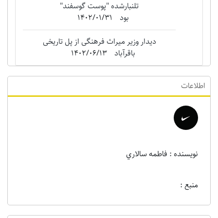
تلنبارشده "‌پوست گوسفند"
بود
1402/01/31
دیدار وزیر میراث فرهنگی از پل تاریخی
باقرآباد
1402/06/13
اطلاعات
نویسنده : فاطمه سالاري
منبع :