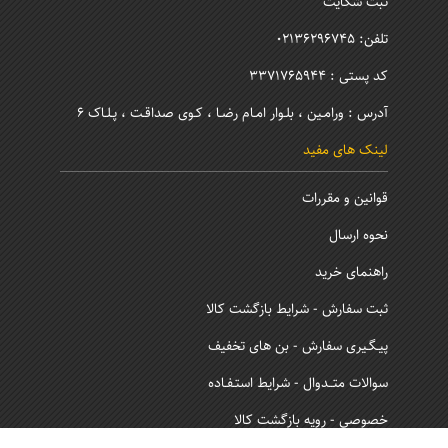
ثبت شکایت
تلفن: 02136296745
کد پستی : 3371765944
آدرس : ورامـین ، بلـوار امـام رضـا ، کـوی صداقـت ، پـلـاک 6
لینک های مفید
قوانین و مقررات
نحوه ارسال
راهنمای خرید
ثبت سفارش - شرایط بازگشت کالا
پیـگـیری سفارش - بن های تخفیف
سوالات متــدوال - شرایط استـفـاده
خصوصی - رویه بازگشت کالا